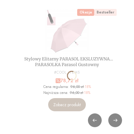
Okazja
Bestseller
Stylowy Elitarny PARASOL EKSLUZYWNA
PARASOLKA Parasol Gustowny
AUTOMATYCZNY
PRODUCENT
#COOL_ITEMS
Cena promocyjna
78,72 zł
Cena regularna:
96,00 zł
-18%
Najniższa cena:
96,00 zł
-18%
Zobacz produkt