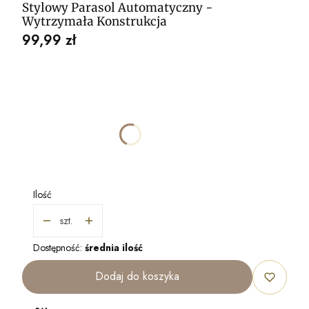
Stylowy Parasol Automatyczny -
Wytrzymała Konstrukcja
Cena
99,99 zł
Wybierz wariant produktu:
Poszczególne warianty mogą różnić się ceną
*
KOLOR
Pokaż wszystkie kolory
Ilość
szt.
Dostępność:
średnia ilość
Dodaj do koszyka