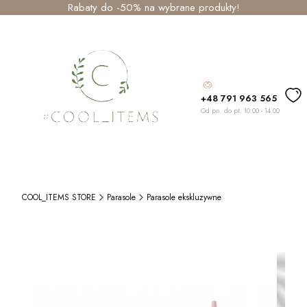
Rabaty do -50% na wybrane produkty!
+48 791 963 565
Od pn. do pt. 10.00 - 14.00
COOL_ITEMS STORE
Parasole
Parasole ekskluzywne