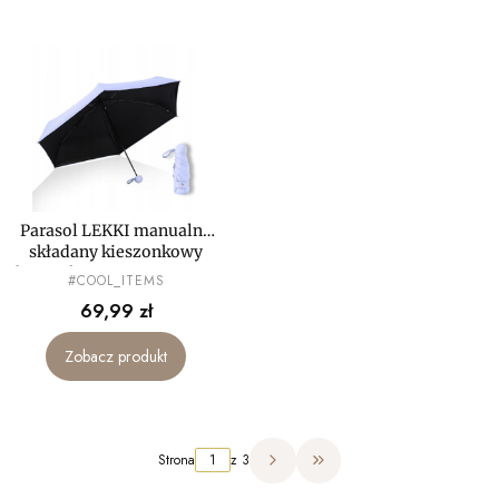
Parasol LEKKI manualny
składany kieszonkowy
kompaktowy PARASOLKA
PRODUCENT
#COOL_ITEMS
MAŁA mini
Cena
69,99 zł
Zobacz produkt
Strona
z 3
Przejdź do ostatniej strony 