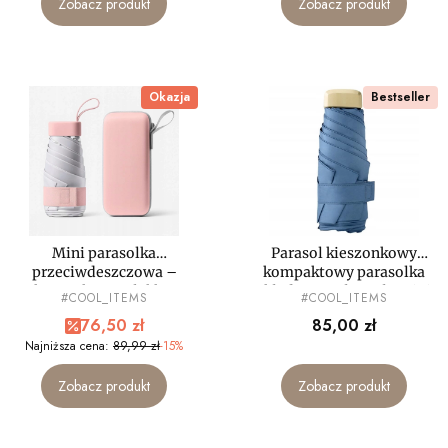
Zobacz produkt
Zobacz produkt
Okazja
Bestseller
Mini parasolka
Parasol kieszonkowy
przeciwdeszczowa –
kompaktowy parasolka
kompaktowa, lekka,
składana mała mały mini
PRODUCENT
PRODUCENT
#COOL_ITEMS
#COOL_ITEMS
składana
etui LEKKA
Cena promocyjna
Cena
76,50 zł
85,00 zł
Najniższa cena:
89,99 zł
-15%
Zobacz produkt
Zobacz produkt