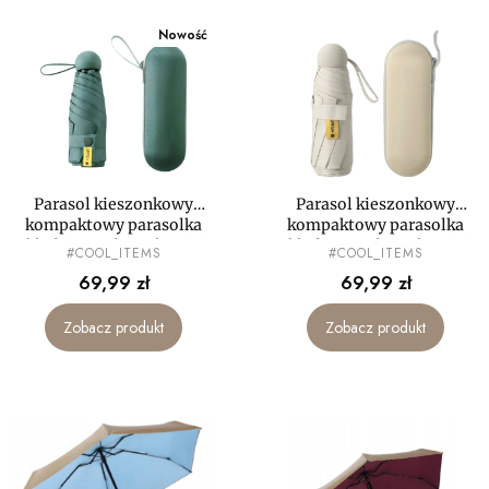
Nowość
Parasol kieszonkowy
Parasol kieszonkowy
kompaktowy parasolka
kompaktowy parasolka
składana mała mały mini
składana mała mały mini
PRODUCENT
PRODUCENT
#COOL_ITEMS
#COOL_ITEMS
etui LEKKA
etui LEKKA
Cena
Cena
69,99 zł
69,99 zł
Zobacz produkt
Zobacz produkt