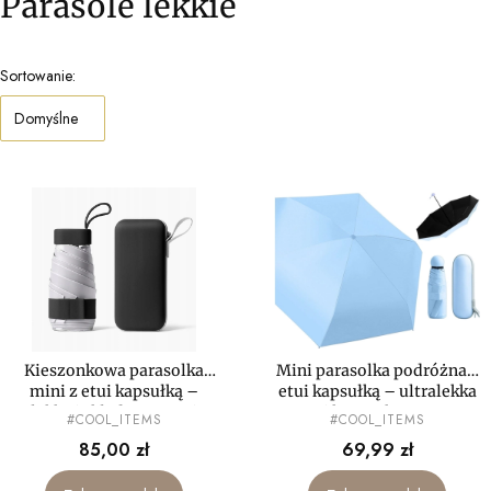
Parasole lekkie
Lista produktów
Sortowanie:
Domyślne
Kieszonkowa parasolka
Mini parasolka podróżna z
mini z etui kapsułką –
etui kapsułką – ultralekka
lekka i składana z etui
i kompaktowa
PRODUCENT
PRODUCENT
#COOL_ITEMS
#COOL_ITEMS
Cena
Cena
85,00 zł
69,99 zł