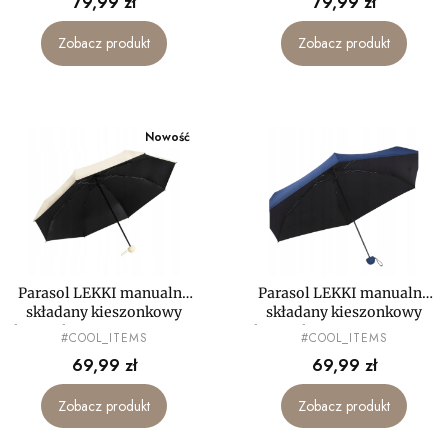
Cena
Cena
79,99 zł
79,99 zł
Zobacz produkt
Zobacz produkt
Nowość
Parasol LEKKI manualny
Parasol LEKKI manualny
składany kieszonkowy
składany kieszonkowy
kompaktowy PARASOLKA
kompaktowy PARASOLKA
PRODUCENT
PRODUCENT
#COOL_ITEMS
#COOL_ITEMS
MAŁA mini
MAŁA mini
Cena
Cena
69,99 zł
69,99 zł
Zobacz produkt
Zobacz produkt