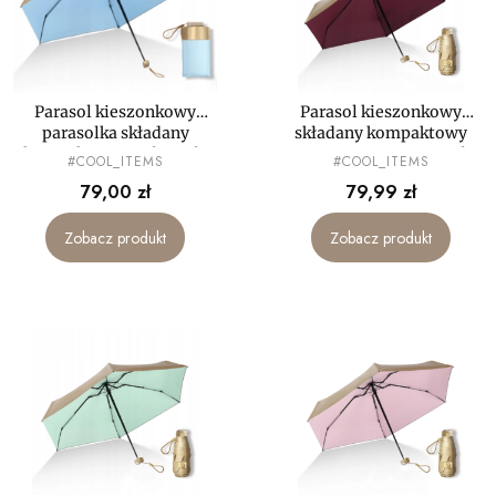
Parasol kieszonkowy
Parasol kieszonkowy
parasolka składany
składany kompaktowy
kompaktowy mała mały
PARASOLKA MAŁA mały
PRODUCENT
PRODUCENT
#COOL_ITEMS
#COOL_ITEMS
mini LEKKI
mini LEKKA
Cena
Cena
79,00 zł
79,99 zł
Zobacz produkt
Zobacz produkt