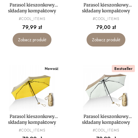
Parasol kieszonkowy
Parasol kieszonkowy
składany kompaktowy
składany kompaktowy
PARASOLKA MAŁA mały
PARASOLKA MAŁA mały
PRODUCENT
PRODUCENT
#COOL_ITEMS
#COOL_ITEMS
mini LEKKA
mini LEKKI
Cena
Cena
79,99 zł
79,00 zł
Zobacz produkt
Zobacz produkt
Nowość
Bestseller
Parasol kieszonkowy
Parasol kieszonkowy
składany kompaktowy
składany kompaktowy
PARASOLKA MAŁA mały
PARASOLKA MAŁA mały
PRODUCENT
PRODUCENT
#COOL_ITEMS
#COOL_ITEMS
mini LEKKI
mini LEKKI