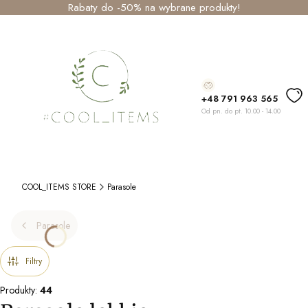
Rabaty do -50% na wybrane produkty!
+48 791 963 565
Od pn. do pt. 10.00 - 14.00
COOL_ITEMS STORE
Parasole
Parasole
Filtry
Produkty:
44