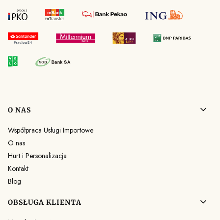
Linki w stopce
O NAS
Współpraca Usługi Importowe
O nas
Hurt i Personalizacja
Kontakt
Blog
OBSŁUGA KLIENTA