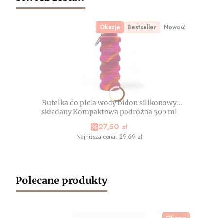
Okazja
Bestseller
Nowość
Butelka do picia wody bidon silikonowy
składany Kompaktowa podróżna 500 ml
Cena promocyjna
27,50 zł
Najniższa cena:
29,69 zł
Polecane produkty