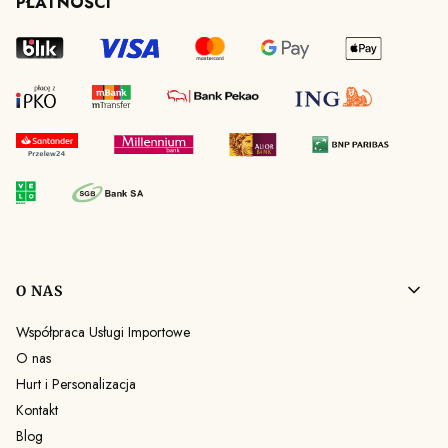
PŁATNOŚCI
Linki w stopce
O NAS
Współpraca Usługi Importowe
O nas
Hurt i Personalizacja
Kontakt
Blog