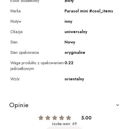
Kolor dodatkowy
złoty
Marka
Parasol mini #cool_items
Motyw
inny
Okazje
uniwersalny
Stan
Nowy
Stan opakowania
oryginalne
Waga produktu z opakowaniem
0.22
jednostkowym
Wzór
orientalny
Opinie
5.00
Liczba ocen: 69