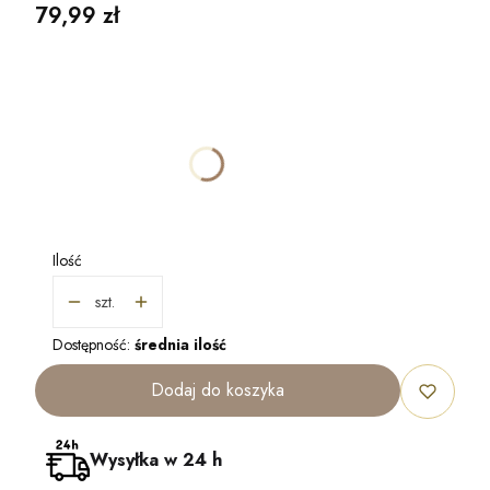
Cena
79,99 zł
Wybierz wariant produktu:
Poszczególne warianty mogą różnić się ceną
*
KOLOR
Pokaż wszystkie kolory
Ilość
szt.
Dostępność:
średnia ilość
Dodaj do koszyka
Wysyłka w 24 h