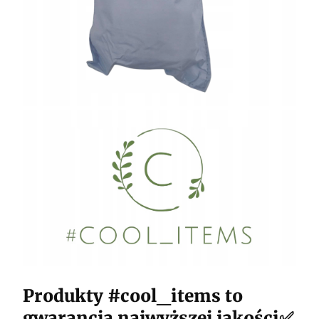
Produkty #cool_items to
gwarancja najwyższej jakości✅