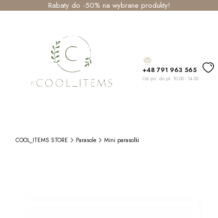
Rabaty do -50% na wybrane produkty!
+48 791 963 565
Od pn. do pt. 10.00 - 14.00
COOL_ITEMS STORE
Parasole
Mini parasolki