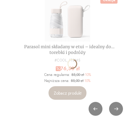
Okazja
Parasol mini składany w etui – idealny do
torebki i podróży
PRODUCENT
#COOL_ITEMS
Cena promocyjna
76,50 zł
Cena regularna:
85,00 zł
-10%
Najniższa cena:
85,00 zł
-10%
Zobacz produkt