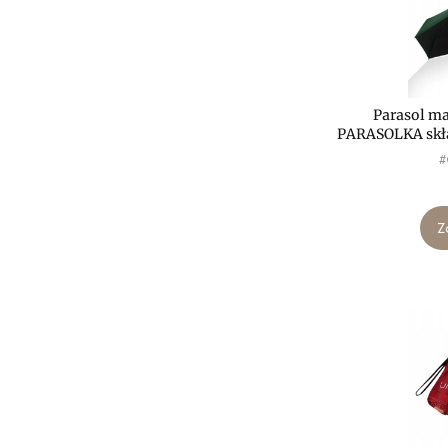
Parasol m
PARASOLKA skł
P
#
Z