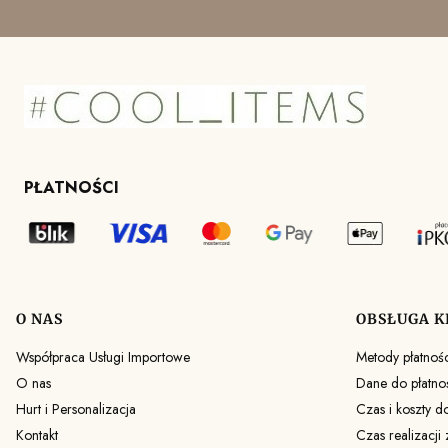
PŁATNOŚCI
O NAS
OBSŁUGA K
Linki w stopce
Współpraca Usługi Importowe
Metody płatnośc
O nas
Dane do płatno
Hurt i Personalizacja
Czas i koszty d
Kontakt
Czas realizacji