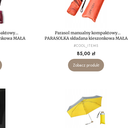
paktowy
Parasol manualny kompaktowy
onkowa MAŁA
PARASOLKA składana kieszonkowa MAŁA
mini LEKKA
PRODUCENT
#COOL_ITEMS
Cena
85,00 zł
Zobacz produkt