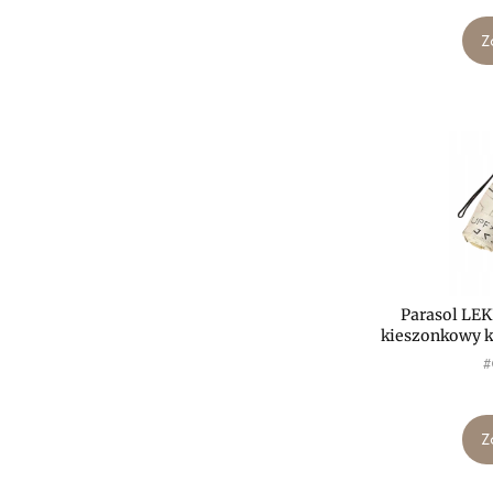
Z
Parasol LE
kieszonkowy
P
#
Z