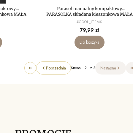
paktowy
Parasol manualny kompaktowy
onkowa MAŁA
PARASOLKA składana kieszonkowa MAŁA
mini LEKKA
PRODUCENT
#COOL_ITEMS
Cena
79,99 zł
Do koszyka
Poprzednia
Następna
Strona
z 3
Wróć do pierwszej strony z produktami