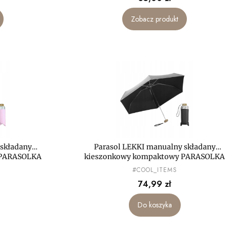
Zobacz produkt
 składany
Parasol LEKKI manualny składany
 PARASOLKA
kieszonkowy kompaktowy PARASOLKA
MAŁA mini
PRODUCENT
#COOL_ITEMS
Cena
74,99 zł
Do koszyka