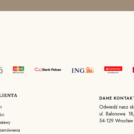
LIENTA
DANE KONTA
Odwiedź nasz skl
i
ul. Balonowa 18
ści
54-129 Wrocław
ostawy
 zamówienia