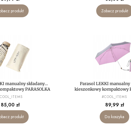
obacz produkt
Zobacz produkt
KKI manualny składany
Parasol LEKKI manualny
 kompaktowy PARASOLKA
kieszonkowy kompaktowy
MAŁA mini
MAŁA mini
RODUCENT
PRODUCENT
COOL_ITEMS
#COOL_ITEMS
Cena
Cena
85,00 zł
89,99 zł
obacz produkt
Do koszyka