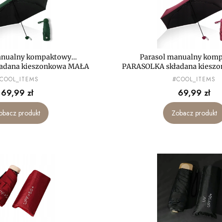
anualny kompaktowy
Parasol manualny kom
adana kieszonkowa MAŁA
PARASOLKA składana kiesz
mini LEKKA
mini LEKKA
RODUCENT
PRODUCENT
COOL_ITEMS
#COOL_ITEMS
Cena
Cena
69,99 zł
69,99 zł
obacz produkt
Zobacz produkt