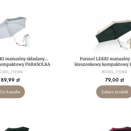
KKI manualny składany
Parasol LEKKI manualny
 kompaktowy PARASOLKA
kieszonkowy kompaktowy
MAŁA mini
MAŁA mini
RODUCENT
PRODUCENT
COOL_ITEMS
#COOL_ITEMS
Cena
Cena
89,99 zł
79,00 zł
Do koszyka
Zobacz produkt