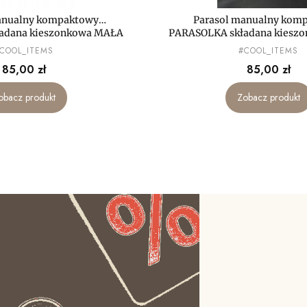
anualny kompaktowy
Parasol manualny kom
adana kieszonkowa MAŁA
PARASOLKA składana kiesz
mini LEKKA
mini LEKKA
RODUCENT
PRODUCENT
COOL_ITEMS
#COOL_ITEMS
Cena
Cena
85,00 zł
85,00 zł
obacz produkt
Zobacz produkt