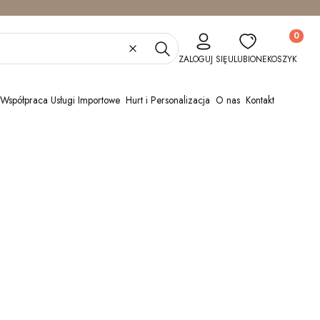
Produkty w
Wyczyść
Szukaj
ZALOGUJ SIĘ
ULUBIONE
KOSZYK
Współpraca Usługi Importowe
Hurt i Personalizacja
O nas
Kontakt