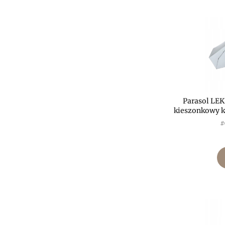
Parasol LE
kieszonkowy
P
#