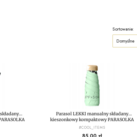
Sortowanie:
Domyślne
 składany
Parasol LEKKI manualny składany
 PARASOLKA
kieszonkowy kompaktowy PARASOLKA
MAŁA mini
PRODUCENT
#COOL_ITEMS
Cena
85,00 zł