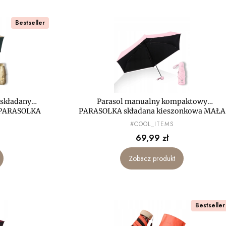
Bestseller
 składany
Parasol manualny kompaktowy
 PARASOLKA
PARASOLKA składana kieszonkowa MAŁA
mini LEKKA
PRODUCENT
#COOL_ITEMS
Cena
69,99 zł
Zobacz produkt
Bestseller