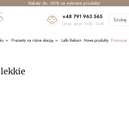
Rabaty do -50% na wybrane produkty!
+48 791 963 565
Od pn. do pt. 10.00 - 14.00
ko
Prezenty na różne okazję
Lalki Reborn
Nowe produkty
Promocje
 lekkie