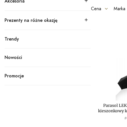
Akcesoria
Kategoria - Akcesoria
Cena
Marka
Prezenty na różne okazję
Koniec filtrów
Kategoria - Prezenty na różne okazję
Lista prod
Trendy
Kategoria - Trendy
Nowości
Promocje
Parasol LE
kieszonkowy
P
#