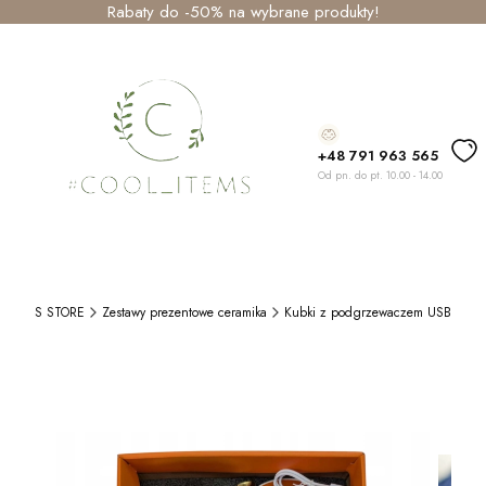
Rabaty do -50% na wybrane produkty!
+48 791 963 565
Od pn. do pt. 10.00 - 14.00
_ITEMS STORE
Zestawy prezentowe ceramika
Kubki z podgrzewaczem USB