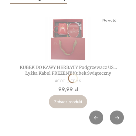
Nowość
KUBEK DO KAWY HERBATY Podgrzewacz USB
Łyżka Kabel PREZENT Kubek Świąteczny
czerwony
PRODUCENT
#COOL_ITEMS
Cena
99,99 zł
Zobacz produkt