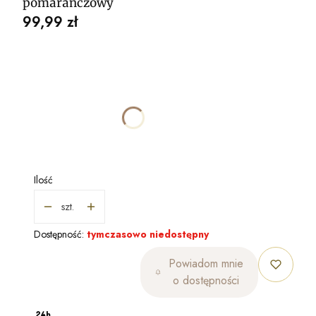
pomarańczowy
Cena
99,99 zł
Wybierz wariant produktu:
Poszczególne warianty mogą różnić się ceną
*
KOLOR
Pokaż wszystkie kolory
Ilość
szt.
Dostępność:
tymczasowo niedostępny
Powiadom mnie
o dostępności