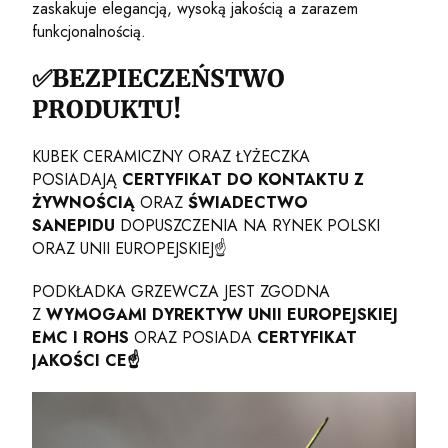
zaskakuje elegancją, wysoką jakością a zarazem
funkcjonalnością.
✅BEZPIECZEŃSTWO
PRODUKTU!
KUBEK CERAMICZNY ORAZ ŁYŻECZKA
POSIADAJĄ
CERTYFIKAT DO KONTAKTU Z
ŻYWNOŚCIĄ
ORAZ
ŚWIADECTWO
SANEPIDU
DOPUSZCZENIA NA RYNEK POLSKI
ORAZ UNII EUROPEJSKIEJ☝️
PODKŁADKA GRZEWCZA JEST ZGODNA
Z
WYMOGAMI DYREKTYW UNII EUROPEJSKIEJ
EMC I ROHS
ORAZ POSIADA
CERTYFIKAT
JAKOŚCI CE☝️