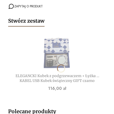
ZAPYTAJ O PRODUKT
Stwórz zestaw
ELEGANCKI Kubek z podgrzewaczem + Łyżka +
KABEL USB Kubek świąteczny GIFT czarno
srebrny
Cena
116,00 zł
Polecane produkty