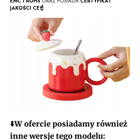
EMC I ROHS
ORAZ POSIADA
CERTYFIKAT
JAKOŚCI CE☝️
⬇️W ofercie posiadamy również
inne wersje tego modelu: