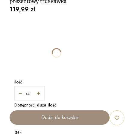
prezentowy truskawka
Cena
119,99 zł
Wybierz wariant produktu:
Poszczególne warianty mogą różnić się ceną
*
RODZAJ
Wybierz
Ilość
szt.
Dostępność:
duża ilość
Dodaj do koszyka