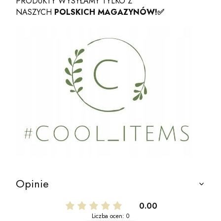
PRODUKTY WYSYŁAMY TYLKO Z
NASZYCH
POLSKICH MAGAZYNÓW!
✅
Opinie
0.00
Liczba ocen: 0