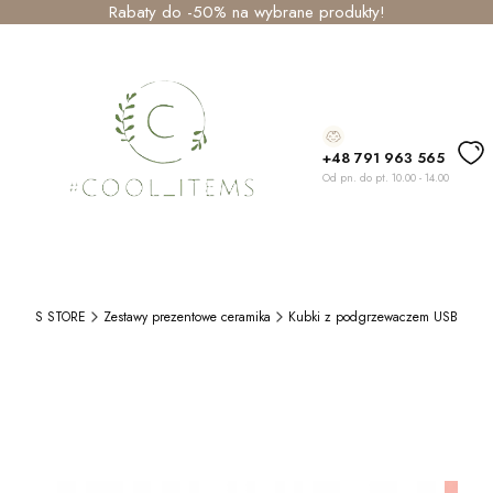
Rabaty do -50% na wybrane produkty!
+48 791 963 565
Od pn. do pt. 10.00 - 14.00
_ITEMS STORE
Zestawy prezentowe ceramika
Kubki z podgrzewaczem USB