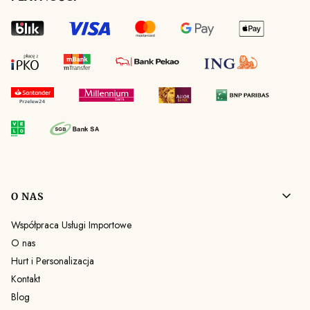
Linki w stopce
O NAS
Współpraca Usługi Importowe
O nas
Hurt i Personalizacja
Kontakt
Blog