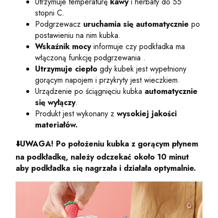
Utrzymuje temperaturę
kawy
i herbaty do 55
stopni C.
Podgrzewacz
uruchamia się automatycznie
po
postawieniu na nim kubka.
Wskaźnik mocy
informuje czy podkładka ma
włączoną funkcję podgrzewania .
Utrzymuje ciepło
gdy kubek jest wypełniony
gorącym napojem i przykryty jest wieczkiem.
Urządzenie po ściągnięciu kubka
automatycznie
się wyłączy
.
Produkt jest wykonany z
wysokiej jakości
materiałów.
⬇️
UWAGA! Po położeniu kubka z gorącym płynem
na podkładkę, należy odczekać około 10 minut
aby podkładka się nagrzała i działała optymalnie.