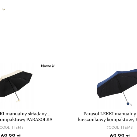
uktów
Nowość
KKI manualny składany
Parasol LEKKI manualny
 kompaktowy PARASOLKA
kieszonkowy kompaktowy
MAŁA mini
MAŁA mini
RODUCENT
PRODUCENT
COOL_ITEMS
#COOL_ITEMS
Cena
Cena
69,99 zł
69,99 zł