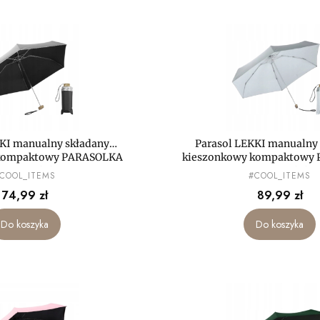
KKI manualny składany
Parasol LEKKI manualny
 kompaktowy PARASOLKA
kieszonkowy kompaktowy
MAŁA mini
MAŁA mini
RODUCENT
PRODUCENT
COOL_ITEMS
#COOL_ITEMS
Cena
Cena
74,99 zł
89,99 zł
Do koszyka
Do koszyka