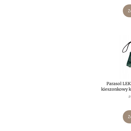
Z
Parasol LE
kieszonkowy
P
#
Z