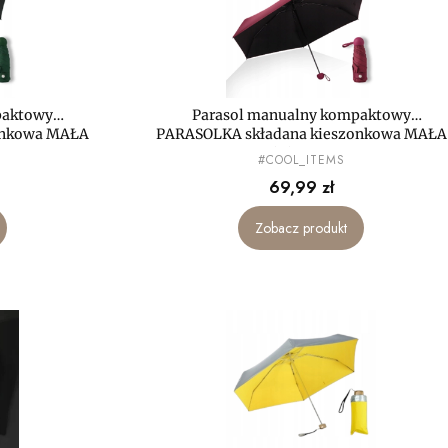
paktowy
Parasol manualny kompaktowy
onkowa MAŁA
PARASOLKA składana kieszonkowa MAŁA
mini LEKKA
PRODUCENT
#COOL_ITEMS
Cena
69,99 zł
Zobacz produkt