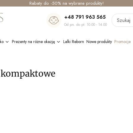
Rabaty do -50% na wybrane produkty!
+48 791 963 565
Od pn. do pt. 10.00 - 14.00
ko
Prezenty na różne okazję
Lalki Reborn
Nowe produkty
Promocje
e kompaktowe