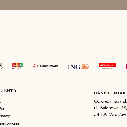
LIENTA
DANE KONTA
Odwiedź nasz skl
i
ul. Balonowa 18
ści
54-129 Wrocław
ostawy
 zamówienia