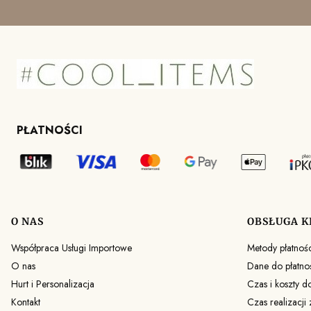
PŁATNOŚCI
O NAS
OBSŁUGA K
Linki w stopce
Współpraca Usługi Importowe
Metody płatnośc
O nas
Dane do płatno
Hurt i Personalizacja
Czas i koszty d
Kontakt
Czas realizacji