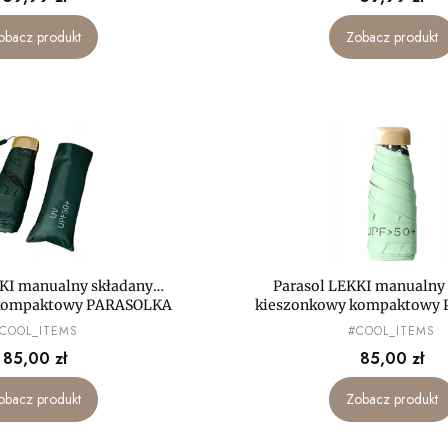
obacz produkt
Zobacz produkt
KKI manualny składany
Parasol LEKKI manualny
 kompaktowy PARASOLKA
kieszonkowy kompaktowy
MAŁA mini
MAŁA mini
RODUCENT
PRODUCENT
COOL_ITEMS
#COOL_ITEMS
Cena
Cena
85,00 zł
85,00 zł
obacz produkt
Zobacz produkt