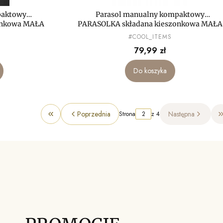
paktowy
Parasol manualny kompaktowy
onkowa MAŁA
PARASOLKA składana kieszonkowa MAŁA
mini LEKKA
PRODUCENT
#COOL_ITEMS
Cena
79,99 zł
Do koszyka
Poprzednia
Następna
Strona
z 4
Wróć do pierwszej strony z produktami