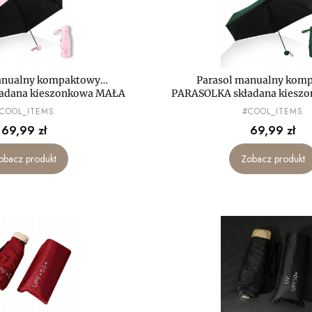
anualny kompaktowy
Parasol manualny kom
adana kieszonkowa MAŁA
PARASOLKA składana kiesz
mini LEKKA
mini LEKKA
RODUCENT
PRODUCENT
COOL_ITEMS
#COOL_ITEMS
Cena
Cena
69,99 zł
69,99 zł
obacz produkt
Zobacz produkt