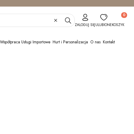
Produkty w
Wyczyść
Szukaj
ZALOGUJ SIĘ
ULUBIONE
KOSZYK
Współpraca Usługi Importowe
Hurt i Personalizacja
O nas
Kontakt