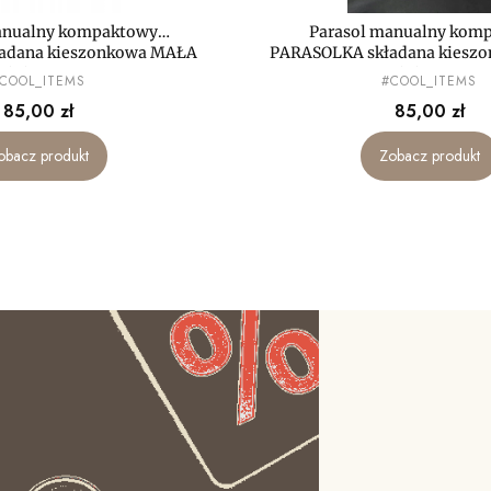
anualny kompaktowy
Parasol manualny kom
adana kieszonkowa MAŁA
PARASOLKA składana kiesz
mini LEKKA
mini LEKKA
RODUCENT
PRODUCENT
COOL_ITEMS
#COOL_ITEMS
Cena
Cena
85,00 zł
85,00 zł
obacz produkt
Zobacz produkt