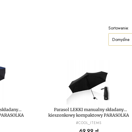
Sortowanie:
Domyślne
 składany
Parasol LEKKI manualny składany
 PARASOLKA
kieszonkowy kompaktowy PARASOLKA
MAŁA mini
PRODUCENT
#COOL_ITEMS
Cena
69,99 zł