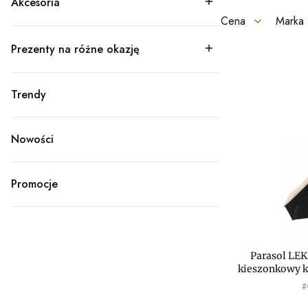
Akcesoria
Kategoria - Akcesoria
Cena
Marka
Prezenty na różne okazję
Koniec filtrów
Kategoria - Prezenty na różne okazję
Lista prod
Trendy
Kategoria - Trendy
Nowości
Promocje
Parasol LE
kieszonkowy
P
#