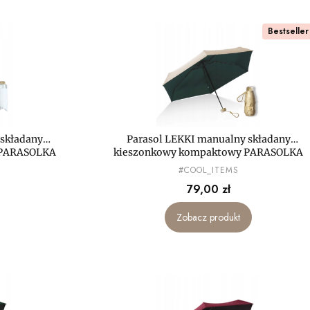
Bestseller
 składany
Parasol LEKKI manualny składany
 PARASOLKA
kieszonkowy kompaktowy PARASOLKA
MAŁA mini
PRODUCENT
#COOL_ITEMS
Cena
79,00 zł
Zobacz produkt