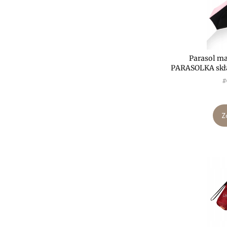
Parasol m
PARASOLKA skł
P
#
Z