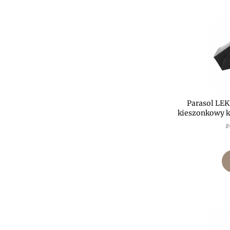
Parasol LE
kieszonkowy
P
#