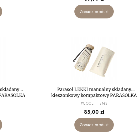
Zobacz produkt
 składany
Parasol LEKKI manualny składany
 PARASOLKA
kieszonkowy kompaktowy PARASOLKA
MAŁA mini
PRODUCENT
#COOL_ITEMS
Cena
85,00 zł
Zobacz produkt