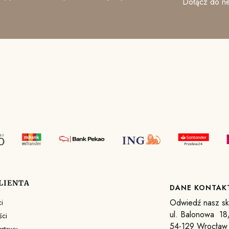
Dołącz do ne
LIENTA
DANE KONTA
Odwiedź nasz skl
i
ul. Balonowa 18
ści
54-129 Wrocław
ostawy