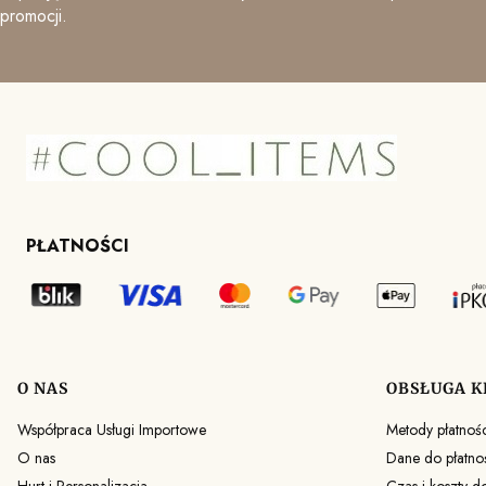
promocji.
PŁATNOŚCI
O NAS
OBSŁUGA K
Linki w stopce
Współpraca Usługi Importowe
Metody płatnośc
O nas
Dane do płatno
Hurt i Personalizacja
Czas i koszty d