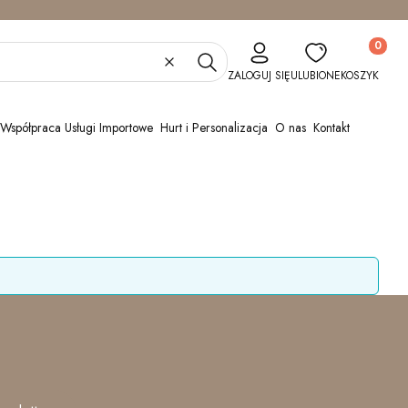
Produkty w
Wyczyść
Szukaj
ZALOGUJ SIĘ
ULUBIONE
KOSZYK
Współpraca Usługi Importowe
Hurt i Personalizacja
O nas
Kontakt