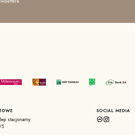
wslettera
KTOWE
SOCIAL MEDIA
ep stacjonarny:
/5