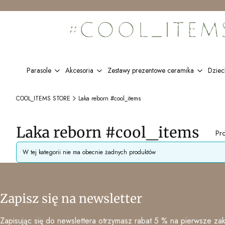
Parasole
Akcesoria
Zestawy prezentowe ceramika
Dziec
COOL_ITEMS STORE
Laka reborn #cool_items
Laka reborn #cool_items
Pr
Lista produktów
W tej kategorii nie ma obecnie żadnych produktów
Zapisz się na newsletter
Zapisując się do newslettera otrzymasz rabat 5 % na pierwsze zak