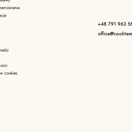
 zamówienia
acje
+48 791 963 5
office@coolitem
iedzi
ności
ów cookies