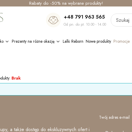
Rabaty do -50% na wybrane produkty!
+48 791 963 565
Od pn. do pt. 10.00 - 14.00
ko
Prezenty na różne okazję
Lalki Reborn
Nowe produkty
Promocje
odukty:
Brak
Twój adres e-mail
upy, a także dostęp do ekskluzywnych ofert i