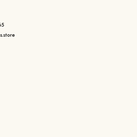
65
s.store