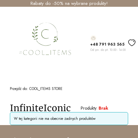
Rabaty do -50% na wybrane produkty!
+48 791 963 565
Od pn. do pt. 10.00 - 14.00
Przejdź do:
COOL_ITEMS STORE
InfiniteIconic
Produkty:
Brak
Lista produktów
W tej kategorii nie ma obecnie żadnych produktów