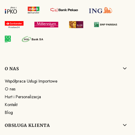
Linki w stopce
O NAS
Współpraca Usługi Importowe
O nas
Hurt i Personalizacja
Kontakt
Blog
OBSŁUGA KLIENTA